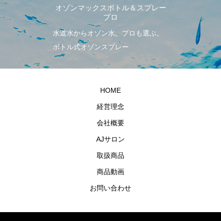
ゾンマックスボトル＆スプレー
還元型コエンザイ
プロ
水からオゾン水。プロも選ぶ。
天然原料の実感。
ル式オゾンスプレー
ビタミンE。
HOME
経営理念
会社概要
AJサロン
取扱商品
商品動画
お問い合わせ