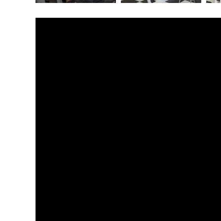
動
画
プ
レ
ー
ヤ
ー