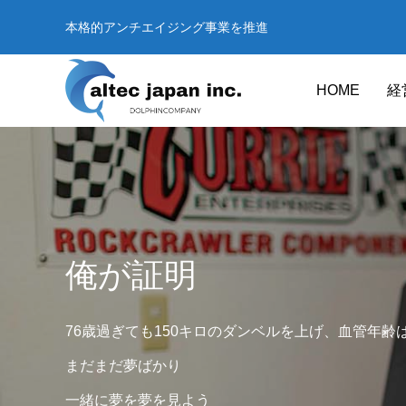
本格的アンチエイジング事業を推進
HOME
経
俺が証明
76歳過ぎても150キロのダンベルを上げ、血管年齢は
まだまだ夢ばかり
サプリメント
Health Care
一緒に夢を夢を見よう